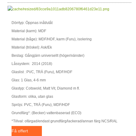
Dörrtyp: Öppnas inåt/utåt
Material (karm): MDF
Material (båge): MDF/HDF, karm (Furu), isolering
Material (tröskel): Ask/Ek
Beslag: Gångjärn universellt (höger/vänster)
Låssystem: 2014 (2018)
Glaslist : PVC, TRÄ (Furu), MDF/HDF
Glas: 1 Glas, 4-6 mm
Glastyp: Cotswold, Matt Vit, Diamond m fl.
Glasform: olika, utan glas
Spröjs: PVC, TRÄ (Furu), MDF/HDF
Grundfärg*: (Becker) vattenbaserad (ECO)
*Tillval: ofärgad/endast grundfärg/lackerad/annan färg NCS/RAL
Få offert