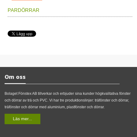
PARDÖRRAR
Dörrtyp: Öppnas inåt/utåt (2-luft)
Material (karm): MDF
Material (båge): MDF/HDF, karm (Furu), isolering
Material (tröskel): Ask/Ek
Beslag: Gångjärn universellt (höger/vänster)
Om oss
Låssystem: 2014 (2018)
Glaslist : PVC, TRÄ (Furu), MDF/HDF
Bolaget Fönstex AB tillverkar och erbjuder sina kunder högkvalitativa fönster
Glas: 1 Glas, 4-6 mm
och dörrar av trä och PVC. Vi har tre produktionslinjer: träfönster och dörrar,
Glastyp: Cotswold, Matt Vit, Diamond m fl.
träfönster och dörrar med aluminium, plastfönster och dörrar.
Glasform: olika, utan glas
Läs mer...
Spröjs: PVC, TRÄ (Furu), MDF/HDF
Grundfärg*: (Becker) vattenbaserad (ECO)
*Tillval: ofärgad/endast grundfärg/lackerad/annan färg NCS/RAL