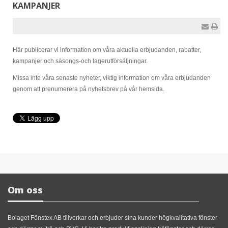
KAMPANJER
Här publicerar vi information om våra aktuella erbjudanden, rabatter,
kampanjer och säsongs-och lagerutförsäljningar.
Missa inte våra senaste nyheter, viktig information om våra erbjudanden
genom att prenumerera på nyhetsbrev på vår hemsida.
Om oss
Bolaget Fönstex AB tillverkar och erbjuder sina kunder högkvalitativa fönster