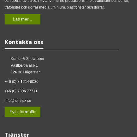
och dörrar av trä och PVC. Vi har tre produktionslinjer: träfönster och dörrar,
träfönster och dörrar med aluminium, plastfönster och dörrar.
Läs mer...
Kontakta oss
Kontor & Showroom
Västberga allé 1
126 30 Hägersten
+46 (0) 8 1214 8030
+46 (0) 7306 77771
info@fonstex.se
Fyll i formulär
Tjänster