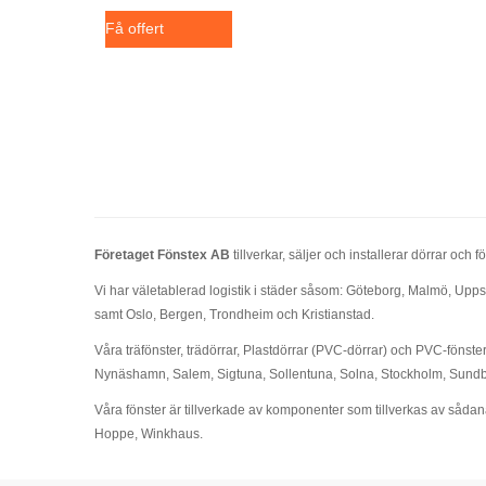
Få offert
Företaget Fönstex AB
tillverkar, säljer och installerar dörrar o
Vi har väletablerad logistik i städer såsom: Göteborg, Malmö, Upp
samt Oslo, Bergen, Trondheim och Kristianstad.
Våra träfönster, trädörrar, Plastdörrar (PVC-dörrar) och PVC-fönste
Nynäshamn, Salem, Sigtuna, Sollentuna, Solna, Stockholm, Sundby
Våra fönster är tillverkade av komponenter som tillverkas av såda
Hoppe, Winkhaus.