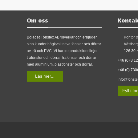
Om oss
Kontak
Bolaget Fönstex AB tillverkar och erbjuder
Kontor 
sina kunder högkvalitativa fönster och dörrar
Västberg
av trä och PVC. Vi har tre produktionslinjer:
126 30 
träfönster och dörrar, träfönster och dörrar
+46 (0) 8 1
med aluminium, plastfönster och dörrar.
+46 (0) 730
Läs mer...
info@fonste
Fyll i f