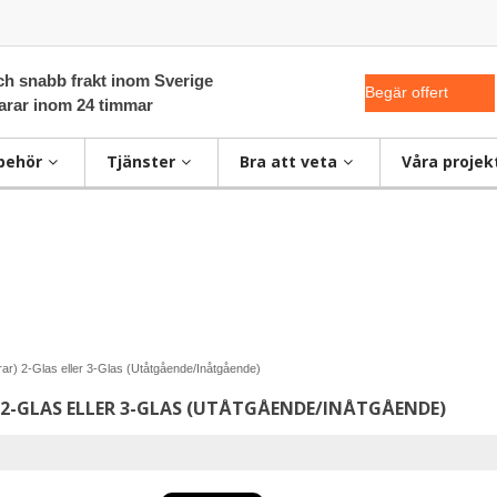
ch snabb frakt inom Sverige
Begär offert
varar inom 24 timmar
lbehör
Tjänster
Bra att veta
Våra projek
rar) 2-Glas eller 3-Glas (Utåtgående/Inåtgående)
2-GLAS ELLER 3-GLAS (UTÅTGÅENDE/INÅTGÅENDE)