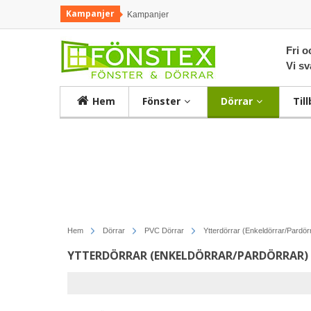
Kampanjer
Kampanjer
Fri o
Vi s
Hem
Fönster
Dörrar
Til
Hem
Dörrar
PVC Dörrar
Ytterdörrar (Enkeldörrar/Pardör
YTTERDÖRRAR (ENKELDÖRRAR/PARDÖRRAR) 