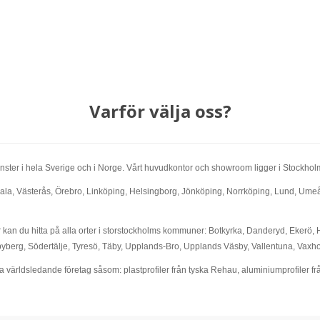
Varför välja oss?
ch fönster i hela Sverige och i Norge. Vårt huvudkontor och showroom ligger i Stockh
sala, Västerås, Örebro, Linköping, Helsingborg, Jönköping, Norrköping, Lund, Umeå,
r kan du hitta på alla orter i storstockholms kommuner: Botkyrka, Danderyd, Ekerö, 
berg, Södertälje, Tyresö, Täby, Upplands-Bro, Upplands Väsby, Vallentuna, Vaxh
na världsledande företag såsom: plastprofiler från tyska Rehau, aluminiumprofiler