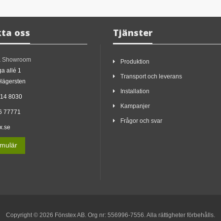
ta oss
Tjänster
& Showroom
Produktion
a allé 1
Transport och leverans
Hägersten
Installation
214 8030
Kampanjer
6 77771
Frågor och svar
x.se
ormulär
Copyright © 2026 Fönstex AB. Org nr: 556996-7556. Alla rättigheter förbehålls.