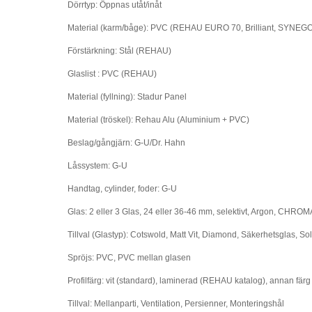
Dörrtyp: Öppnas utåt/inåt
Material (karm/båge): PVC (REHAU EURO 70, Brilliant, SYNEG
Förstärkning: Stål (REHAU)
Glaslist : PVC (REHAU)
Material (fyllning): Stadur Panel
Material (tröskel): Rehau Alu (Aluminium + PVC)
Beslag/gångjärn: G-U/Dr. Hahn
Låssystem: G-U
Handtag, cylinder, foder: G-U
Glas: 2 eller 3 Glas, 24 eller 36-46 mm, selektivt, Argon, CHR
Tillval (Glastyp): Cotswold, Matt Vit, Diamond, Säkerhetsglas, So
Spröjs: PVC, PVC mellan glasen
Profilfärg: vit (standard), laminerad (REHAU katalog), annan fä
Tillval: Mellanparti, Ventilation, Persienner, Monteringshål