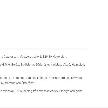
olm på adressen: Västberga allé 1, 126 30 Hägersten.
 Gävle, Borås, Eskilstuna, Södertälje, Karlstad, Växjö, Halmstad,
Haninge, Huddinge, Järfälla, Lidingö, Nacka, Norrtälje, Nykvarn,
olm, Värmdö och Österåker.
 från svenska SAPA, beslag från svenska ASSA, Stoeryd och tyska