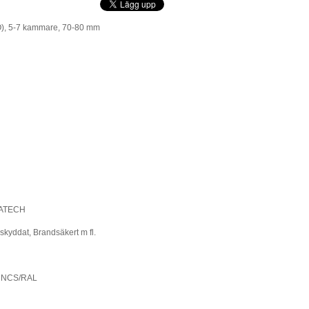
O), 5-7 kammare, 70-80 mm
OMATECH
lskyddat, Brandsäkert m fl.
rg NCS/RAL