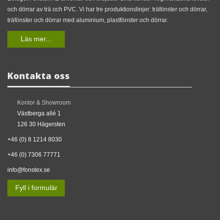
och dörrar av trä och PVC. Vi har tre produktionslinjer: träfönster och dörrar,
träfönster och dörrar med aluminium, plastfönster och dörrar.
Läs mer...
Kontakta oss
Kontor & Showroom
Västberga allé 1
126 30 Hägersten
+46 (0) 8 1214 8030
+46 (0) 7306 77771
info@fonstex.se
Fyll i formulär