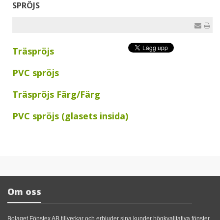
SPRÖJS
Träspröjs
PVC spröjs
Träspröjs Färg/Färg
PVC spröjs (glasets insida)
Om oss
Bolaget Fönstex AB tillverkar och erbjuder sina kunder högkvalitativa fönster