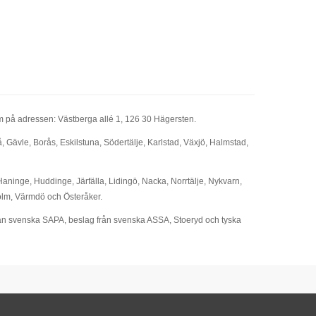
olm på adressen: Västberga allé 1, 126 30 Hägersten.
 Gävle, Borås, Eskilstuna, Södertälje, Karlstad, Växjö, Halmstad,
Haninge, Huddinge, Järfälla, Lidingö, Nacka, Norrtälje, Nykvarn,
olm, Värmdö och Österåker.
 från svenska SAPA, beslag från svenska ASSA, Stoeryd och tyska