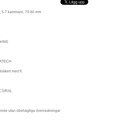
), 5-7 kammare, 70-80 mm
rtid)
OMATECH
säkert med fl.
 NCS/RAL
oende utan obehagliga överraskningar