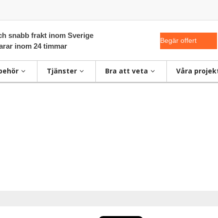
ch snabb frakt inom Sverige
Begär offert
varar inom 24 timmar
lbehör
Tjänster
Bra att veta
Våra projek