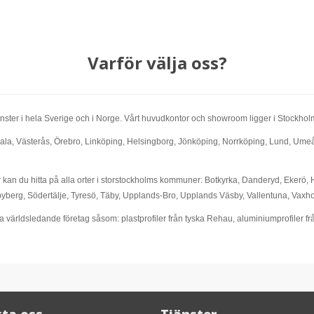
Varför välja oss?
ch fönster i hela Sverige och i Norge. Vårt huvudkontor och showroom ligger i Stockh
sala, Västerås, Örebro, Linköping, Helsingborg, Jönköping, Norrköping, Lund, Umeå,
r kan du hitta på alla orter i storstockholms kommuner: Botkyrka, Danderyd, Ekerö, 
berg, Södertälje, Tyresö, Täby, Upplands-Bro, Upplands Väsby, Vallentuna, Vaxh
na världsledande företag såsom: plastprofiler från tyska Rehau, aluminiumprofiler