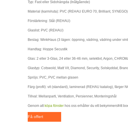
Typ: Fast eller Sidohängda (Inåtgående)
Material (karm/ruta): PVC (REHAU EURO 70, Brilliant, SYNEGO
Förstärkning: Stål (REHAU)
Glaslist: PVC (REHAU)
Beslag: WinkHaus (3 lägen: öppning, vädring, vädring under vinte
Handtag: Hoppe Secustik
Glas: 2 eller 3-Glas, 24 eller 36-46 mm, selektivt, Argon, CHR
Glastyp: Cotswold, Matt Vit, Diamond, Security, Solskyddat, Brand
Spröjs: PVC, PVC mellan glasen
Färg (profil): vit (standard), laminerad (REHAU katalog), färger
Tillval: Mellanparti, Ventilation, Persienner, Monteringshål
Genom att
köpa fönster
hos oss erhåller du ett bekymmersfritt b
Få offert