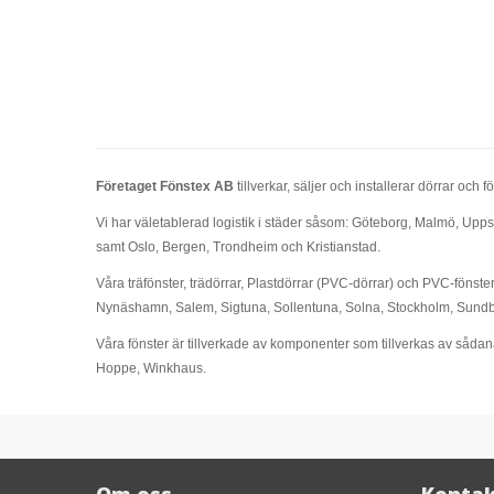
Företaget Fönstex AB
tillverkar, säljer och installerar dörrar o
Vi har väletablerad logistik i städer såsom: Göteborg, Malmö, Upp
samt Oslo, Bergen, Trondheim och Kristianstad.
Våra träfönster, trädörrar, Plastdörrar (PVC-dörrar) och PVC-fönste
Nynäshamn, Salem, Sigtuna, Sollentuna, Solna, Stockholm, Sundby
Våra fönster är tillverkade av komponenter som tillverkas av såda
Hoppe, Winkhaus.